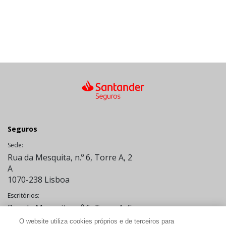
Seguros
Sede:
Rua da Mesquita, n.º 6, Torre A, 2
A
1070-238 Lisboa
Escritórios:
Rua da Mesquita, n.º 6, Torre A, 5
A
O website utiliza cookies próprios e de terceiros para