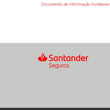
Documento de Informação Fundamen