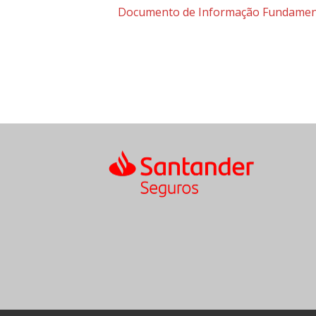
Documento de Informação Fundamen