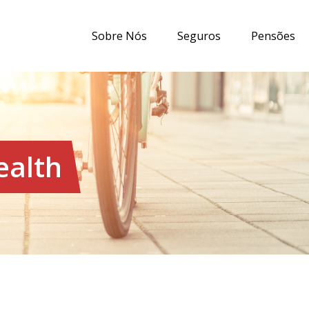
Sobre Nós
Seguros
Pensões
ealth