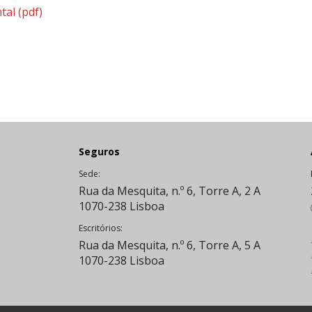
tal
(pdf)
Seguros
Sede:
Rua da Mesquita, n.º 6, Torre A, 2 A
1070-238 Lisboa
Escritórios:
Rua da Mesquita, n.º 6, Torre A, 5 A
1070-238 Lisboa