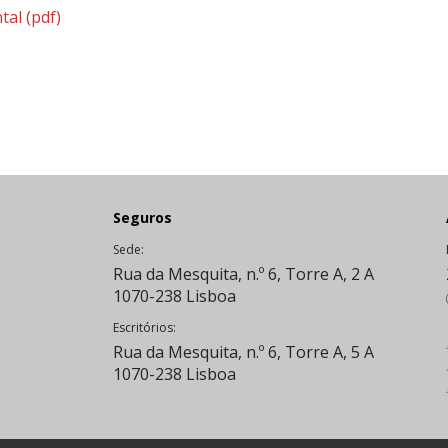
tal
(pdf)
Seguros
Sede:
Rua da Mesquita, n.º 6, Torre A, 2 A
1070-238 Lisboa
Escritórios:
Rua da Mesquita, n.º 6, Torre A, 5 A
1070-238 Lisboa