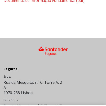
Documento de Informação Fundamental
(pdf)
Seguros
Sede:
Rua da Mesquita, n.º 6, Torre A, 2
A
1070-238 Lisboa
Escritórios:
Rua da Mesquita, n.º 6, Torre A, 5