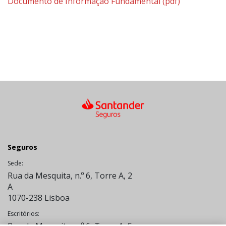
Documento de Informação Fundamental
(pdf)
Seguros
Sede:
Rua da Mesquita, n.º 6, Torre A, 2
A
1070-238 Lisboa
Escritórios:
Rua da Mesquita, n.º 6, Torre A, 5